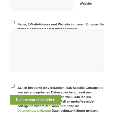
Website
Name, E-Mail-Adresse und Website in diesem Browser für
meinen nächsten Kommentar speichern.
Ja, ich bin damit einverstanden, daß Seaside-Cottage die
von mir angegebenen Daten speichert, damit mein
Kommentar angezeigt wird. Ich weiß, daß ich die
Einwilligung jederzeit per E-Mail an moin@seaside-
cottage.de widerrufen kann und habe die
Datenschutzerklärung
Datenschutzerklärung gelesen.