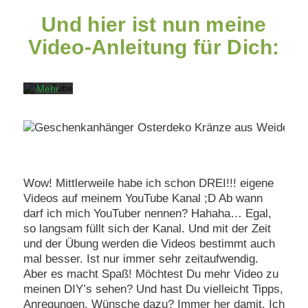
des
Und hier ist nun meine
Videos
akzeptieren
Video-Anleitung für Dich:
Sie die
Datenschutzerklärung
von
YouTube.
Mehr
erfahren
Video
laden
YouTube
Wow! Mittlerweile habe ich schon DREI!!! eigene
immer
Videos auf meinem YouTube Kanal ;D Ab wann
entsperren
darf ich mich YouTuber nennen? Hahaha… Egal,
so langsam füllt sich der Kanal. Und mit der Zeit
und der Übung werden die Videos bestimmt auch
mal besser. Ist nur immer sehr zeitaufwendig.
Aber es macht Spaß! Möchtest Du mehr Video zu
meinen DIY’s sehen? Und hast Du vielleicht Tipps,
Anregungen, Wünsche dazu? Immer her damit. Ich