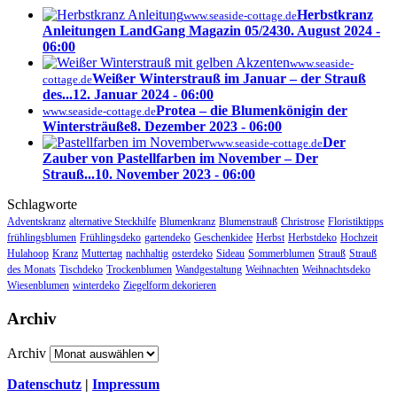
Herbstkranz
www.seaside-cottage.de
Anleitungen LandGang Magazin 05/24
30. August 2024 -
06:00
www.seaside-
Weißer Winterstrauß im Januar – der Strauß
cottage.de
des...
12. Januar 2024 - 06:00
Protea – die Blumenkönigin der
www.seaside-cottage.de
Wintersträuße
8. Dezember 2023 - 06:00
Der
www.seaside-cottage.de
Zauber von Pastellfarben im November – Der
Strauß...
10. November 2023 - 06:00
Schlagworte
Adventskranz
alternative Steckhilfe
Blumenkranz
Blumenstrauß
Christrose
Floristiktipps
frühlingsblumen
Frühlingsdeko
gartendeko
Geschenkidee
Herbst
Herbstdeko
Hochzeit
Hulahoop
Kranz
Muttertag
nachhaltig
osterdeko
Sideau
Sommerblumen
Strauß
Strauß
des Monats
Tischdeko
Trockenblumen
Wandgestaltung
Weihnachten
Weihnachtsdeko
Wiesenblumen
winterdeko
Ziegelform dekorieren
Archiv
Archiv
Datenschutz
|
Impressum