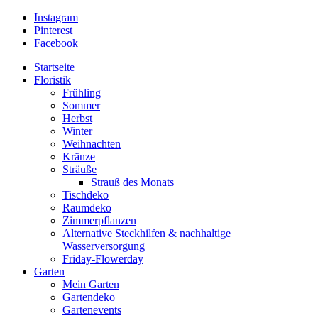
Instagram
Pinterest
Facebook
Startseite
Floristik
Frühling
Sommer
Herbst
Winter
Weihnachten
Kränze
Sträuße
Strauß des Monats
Tischdeko
Raumdeko
Zimmerpflanzen
Alternative Steckhilfen & nachhaltige
Wasserversorgung
Friday-Flowerday
Garten
Mein Garten
Gartendeko
Gartenevents