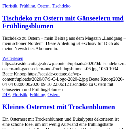
Floristik
,
Frühling
,
Ostern
,
Tischdeko
Tischdeko zu Ostern mit Gänseeiern und
Frühlingsblumen
Tischdeko zu Ostern – mein Beitrag aus dem Magazin „Landgang –
mein schöner Norden“. Diese Anleitung ist exclusiv für Dich als
meine Newsletter-Abonnentin.
Weiterlesen
https://seaside-cottage.de/wp-content/uploads/2020/04/tischdeko-zu-
ostern-mit-gaenseeiern-und-fruehlingsblumen-06.jpg
1030
1034
Beate Knoop
https://seaside-cottage.de/wp-
content/uploads/2020/07/S-C-Logo-2020-2.jpg
Beate Knoop
2020-
04-04 08:00:00
2020-09-10 22:06:12
Tischdeko zu Ostern mit
Gänseeiern und Frühlingsblumen
DIY
,
Floristik
,
Frühling
,
Ostern
Kleines Osternest mit Trockenblumen
Ein Osternest mit Trockenblumen und Eukalyptus dekorieren ist
eine schöne Idee, um mit wenig Aufwand eine frühlingshafte