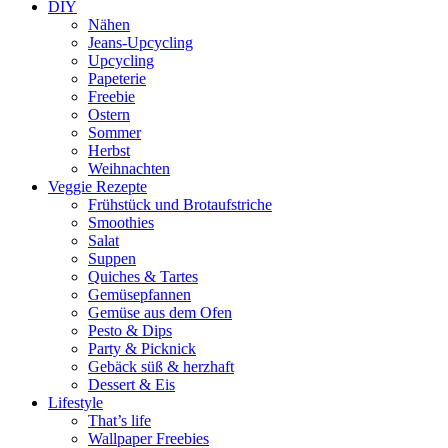
DIY
Nähen
Jeans-Upcycling
Upcycling
Papeterie
Freebie
Ostern
Sommer
Herbst
Weihnachten
Veggie Rezepte
Frühstück und Brotaufstriche
Smoothies
Salat
Suppen
Quiches & Tartes
Gemüsepfannen
Gemüse aus dem Ofen
Pesto & Dips
Party & Picknick
Gebäck süß & herzhaft
Dessert & Eis
Lifestyle
That’s life
Wallpaper Freebies