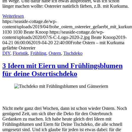
im Wege. Und dafür habe ich etwas ausprobiert, was ich schon
länger machen wollte: Ostereier natürlich färben, z.B. mit Kurkuma.
Weiterlesen
https://seaside-cottage.de/wp-
content/uploads/2019/04/frohe_ostern_ostereier_gefaerbt_mit_kurku
1030
1030
Beate Knoop
https://seaside-cottage.de/wp-
content/uploads/2020/07/S-C-Logo-2020-2.jpg
Beate Knoop
2019-
04-21 06:00:06
2019-04-20 22:40:00
Frohe Ostern – mit Kurkuma
gefärbte Ostereier
DIY
,
Floristik
,
Frühling
,
Ostern
,
Tischdeko
3 Ideen mit Eiern und Frühlingsblumen
für deine Ostertischdeko
Nicht mehr ganz drei Wochen, dann ist schon wieder Ostern. Noch
genügend Zeit, um sich über die Deko für den Osterbrunch
Gedanken zu machen. Ich habe heute gleich drei Ideen mit
Frühlingsblumen und Eiern für Deine Tischdeko, die alle schnell
umgesetzt sind. Und ich glaube für jeden ist etwas dabei: für die