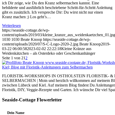
ich Dir zeige, wie Du den Kranz selbermachen kannst. Eine
bebilderte und ausführlich beschriebene Schritt-für-Schritt Anleitung
gibt es zusätzlich. Ich verspreche Dir: Du wirst nicht nur einen
Kranz machen ;) Los geht’s…
Weiterlesen
https://seaside-cottage.de/wp-
content/uploads/2019/03/kleine_kranze_aus_weidenkaetzchen_01.jp
1030
1030
Beate Knoop
https://seaside-cottage.de/wp-
content/uploads/2020/07/S-C-Logo-2020-2.jpg
Beate Knoop
2019-
03-22 06:00:58
2023-02-02 22:22:18
Kleine Kränze aus
Weidenkätzchen – als Osterdeko oder Geschenkanhänger
Seite 1 von 2
1
2
FLORISTIK-WORKSHOPS IN OSTHOLSTEIN FLORISTIK- &
SELBERMACHEN | Moin und herzlich willkommen auf meinem Blog. I
zwischen Lübeck und Kiel. Auf meinem Blog findest Du Anleitung
Floristik, DIY, Veggie-Rezepte und Garten. Ich wünsche Dir viel Sp
Seaside-Cottage Flowerletter
Dein Name