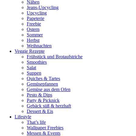
Nähen
Jeans-Upcycling
Upcycling
Papeterie
Freebie
Ostern
Sommer
Herbst
Weihnachten
Veggie Rezepte
Frühstück und Brotaufstriche
Smoothies
Salat
Suppen
Quiches & Tartes
Gemüsepfannen
Gemüse aus dem Ofen
Pesto & Dips
Party & Picknick
Gebäck süß & herzhaft
Dessert & Eis
Lifestyle
That’s life
Wallpaper Freebies
Messen & Events