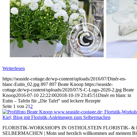
Weiterlesen
https://seaside-cottage.de/wp-content/uploads/2016/07/Dinér-en-
blanc-Eutin_02.jpg
897
897
Beate Knoop
https://seaside-
cottage.de/wp-content/uploads/2020/07/S-C-Logo-2020-2.jpg
Beate
Knoop
2016-07-10 22:22:00
2018-10-19 23:45:51
Dinér en blanc in
Eutin – Tafeln für „Die Tafel“ und leckere Rezepte
Seite 1 von 2
1
2
FLORISTIK-WORKSHOPS IN OSTHOLSTEIN FLORISTIK- &
SELBERMACHEN | Moin und herzlich willkommen auf meinem Blog. I