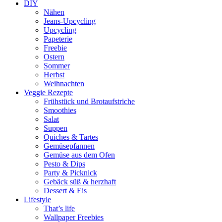
DIY
Nähen
Jeans-Upcycling
Upcycling
Papeterie
Freebie
Ostern
Sommer
Herbst
Weihnachten
Veggie Rezepte
Frühstück und Brotaufstriche
Smoothies
Salat
Suppen
Quiches & Tartes
Gemüsepfannen
Gemüse aus dem Ofen
Pesto & Dips
Party & Picknick
Gebäck süß & herzhaft
Dessert & Eis
Lifestyle
That’s life
Wallpaper Freebies