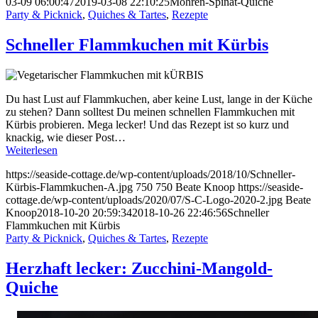
03-09 06:00:47
2019-03-08 22:10:25
Möhren-Spinat-Quiche
Party & Picknick
,
Quiches & Tartes
,
Rezepte
Schneller Flammkuchen mit Kürbis
Du hast Lust auf Flammkuchen, aber keine Lust, lange in der Küche
zu stehen? Dann solltest Du meinen schnellen Flammkuchen mit
Kürbis probieren. Mega lecker! Und das Rezept ist so kurz und
knackig, wie dieser Post…
Weiterlesen
https://seaside-cottage.de/wp-content/uploads/2018/10/Schneller-
Kürbis-Flammkuchen-A.jpg
750
750
Beate Knoop
https://seaside-
cottage.de/wp-content/uploads/2020/07/S-C-Logo-2020-2.jpg
Beate
Knoop
2018-10-20 20:59:34
2018-10-26 22:46:56
Schneller
Flammkuchen mit Kürbis
Party & Picknick
,
Quiches & Tartes
,
Rezepte
Herzhaft lecker: Zucchini-Mangold-
Quiche