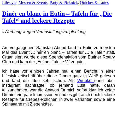
Lifestyle
,
Messen & Events
,
Party & Picknick
,
Quiches & Tartes
Dinér en blanc in Eutin – Tafeln für „Die
Tafel“ und leckere Rezepte
#Werbung wegen Veranstaltungsempfehlung
Am vergangenen Samstag Abend fand in Eutin zum ersten
Mal das Event „Dinér en blanc – Tafeln für „Die Tafel“ statt.
Organisiert wurde diese Spendenaktion vom Eutiner Rotary
Club und kam der „Eutiner Tafel e.V.“ zugute.
Ich hatte vor einigen Jahren mal einen Bericht in einer
Lifestylezeitschrift über diese Dinner ganz in Weiß gelesen
und fand die Idee sehr schön. Als
Wiebke
dann über
Instagram nachfragte, ob jemand Lust hätte, daran
teilzunehmen, war die Antwort für mich sofort klar. Ich zeige
Dir hier ein paar Impressionen und es gibt auch noch leckere
Rezepte für Crepes-Röllchen in zwei Varianten sowie eine
Spinattarte mit Ziegenkäse.