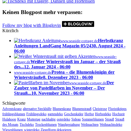
Keinen Blogpost mehr verpassen:
Follow my blog with Bloglovin
Kürzlich
Herbstkranz
www.seaside-cottage.de
Anleitungen LandGang Magazin 05/24
30. August 2024 -
06:00
www.seaside-
Weißer Winterstrauß im Januar – der Strauß
cottage.de
des...
12. Januar 2024 - 06:00
Protea – die Blumenkönigin der
www.seaside-cottage.de
Wintersträuße
8. Dezember 2023 - 06:00
Der
www.seaside-cottage.de
Zauber von Pastellfarben im November – Der
Strauß...
10. November 2023 - 06:00
Schlagworte
Adventskranz
alternative Steckhilfe
Blumenkranz
Blumenstrauß
Christrose
Floristiktipps
frühlingsblumen
Frühlingsdeko
gartendeko
Geschenkidee
Herbst
Herbstdeko
Hochzeit
Hulahoop
Kranz
Muttertag
nachhaltig
osterdeko
Sideau
Sommerblumen
Strauß
Strauß
des Monats
Tischdeko
Trockenblumen
Wandgestaltung
Weihnachten
Weihnachtsdeko
Wiesenblumen
winterdeko
Ziegelform dekorieren