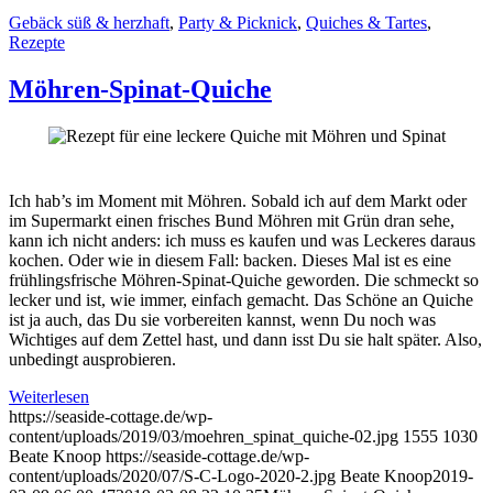
Gebäck süß & herzhaft
,
Party & Picknick
,
Quiches & Tartes
,
Rezepte
Möhren-Spinat-Quiche
Ich hab’s im Moment mit Möhren. Sobald ich auf dem Markt oder
im Supermarkt einen frisches Bund Möhren mit Grün dran sehe,
kann ich nicht anders: ich muss es kaufen und was Leckeres daraus
kochen. Oder wie in diesem Fall: backen. Dieses Mal ist es eine
frühlingsfrische Möhren-Spinat-Quiche geworden. Die schmeckt so
lecker und ist, wie immer, einfach gemacht. Das Schöne an Quiche
ist ja auch, das Du sie vorbereiten kannst, wenn Du noch was
Wichtiges auf dem Zettel hast, und dann isst Du sie halt später. Also,
unbedingt ausprobieren.
Weiterlesen
https://seaside-cottage.de/wp-
content/uploads/2019/03/moehren_spinat_quiche-02.jpg
1555
1030
Beate Knoop
https://seaside-cottage.de/wp-
content/uploads/2020/07/S-C-Logo-2020-2.jpg
Beate Knoop
2019-