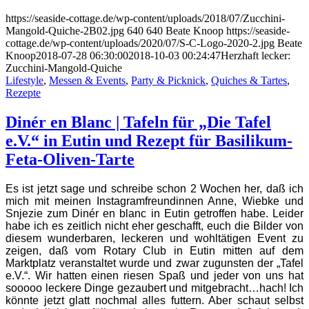
https://seaside-cottage.de/wp-content/uploads/2018/07/Zucchini-
Mangold-Quiche-2B02.jpg
640
640
Beate Knoop
https://seaside-
cottage.de/wp-content/uploads/2020/07/S-C-Logo-2020-2.jpg
Beate
Knoop
2018-07-28 06:30:00
2018-10-03 00:24:47
Herzhaft lecker:
Zucchini-Mangold-Quiche
Lifestyle
,
Messen & Events
,
Party & Picknick
,
Quiches & Tartes
,
Rezepte
Dinér en Blanc | Tafeln für „Die Tafel
e.V.“ in Eutin und Rezept für Basilikum-
Feta-Oliven-Tarte
Es ist jetzt sage und schreibe schon 2 Wochen her, daß ich
mich mit meinen Instagramfreundinnen Anne, Wiebke und
Snjezie zum Dinér en blanc in Eutin getroffen habe. Leider
habe ich es zeitlich nicht eher geschafft, euch die Bilder von
diesem wunderbaren, leckeren und wohltätigen Event zu
zeigen, daß vom Rotary Club in Eutin mitten auf dem
Marktplatz veranstaltet wurde und zwar zugunsten der „Tafel
e.V.“. Wir hatten einen riesen Spaß und jeder von uns hat
sooooo leckere Dinge gezaubert und mitgebracht…hach! Ich
könnte jetzt glatt nochmal alles futtern. Aber schaut selbst