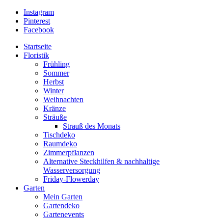
Instagram
Pinterest
Facebook
Startseite
Floristik
Frühling
Sommer
Herbst
Winter
Weihnachten
Kränze
Sträuße
Strauß des Monats
Tischdeko
Raumdeko
Zimmerpflanzen
Alternative Steckhilfen & nachhaltige
Wasserversorgung
Friday-Flowerday
Garten
Mein Garten
Gartendeko
Gartenevents