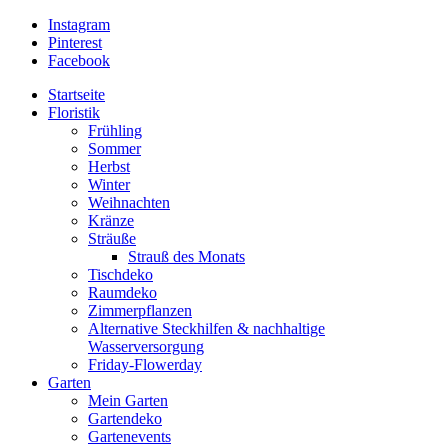
Instagram
Pinterest
Facebook
Startseite
Floristik
Frühling
Sommer
Herbst
Winter
Weihnachten
Kränze
Sträuße
Strauß des Monats
Tischdeko
Raumdeko
Zimmerpflanzen
Alternative Steckhilfen & nachhaltige
Wasserversorgung
Friday-Flowerday
Garten
Mein Garten
Gartendeko
Gartenevents