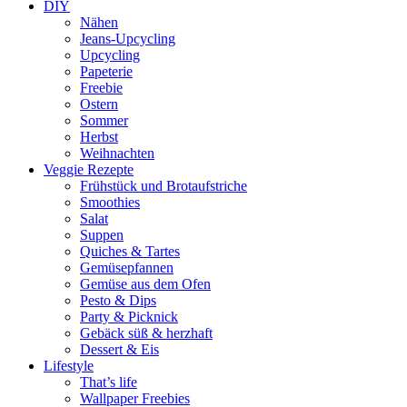
DIY
Nähen
Jeans-Upcycling
Upcycling
Papeterie
Freebie
Ostern
Sommer
Herbst
Weihnachten
Veggie Rezepte
Frühstück und Brotaufstriche
Smoothies
Salat
Suppen
Quiches & Tartes
Gemüsepfannen
Gemüse aus dem Ofen
Pesto & Dips
Party & Picknick
Gebäck süß & herzhaft
Dessert & Eis
Lifestyle
That’s life
Wallpaper Freebies