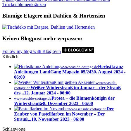
Blumige Etagere mit Dahlien & Hortensien
Keinen Blogpost mehr verpassen:
Follow my blog with Bloglovin
Kürzlich
Herbstkranz
www.seaside-cottage.de
Anleitungen LandGang Magazin 05/24
30. August 2024 -
06:00
www.seaside-
Weißer Winterstrauß im Januar – der Strauß
cottage.de
des...
12. Januar 2024 - 06:00
Protea – die Blumenkönigin der
www.seaside-cottage.de
Wintersträuße
8. Dezember 2023 - 06:00
Der
www.seaside-cottage.de
Zauber von Pastellfarben im November – Der
Strauß...
10. November 2023 - 06:00
Schlagworte