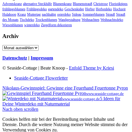
Adventskranz
alternative Steckhilfe
Blumenkranz
Blumenstrauß
Christrose
Floristiktipps
frühlingsblumen
Frühlingsdeko
gartendeko
Geschenkidee
Herbst
Herbstdeko
Hochzeit
Hulahoop
Kranz
Muttertag
nachhaltig
osterdeko
Sideau
Sommerblumen
Strauß
Strauß
des Monats
Tischdeko
Trockenblumen
Wandgestaltung
Weihnachten
Weihnachtsdeko
Wiesenblumen
winterdeko
Ziegelform dekorieren
Archiv
Archiv
Datenschutz
|
Impressum
© Seaside-Cottage | Beate Knoop -
Enfold Theme by Kriesi
Seaside-Cottage Flowerletter
Nikolaus-Gewinnspiel: Gewinne eine Feuerhand Feuertonne Pyron
www.seaside-cottage.de
5 Ideen für
www.seaside-cottage.de
Deine Winterdeko mit Naturmaterial
Nach oben scrollen
Cookies helfen mir bei der Bereitstellung meiner Inhalte und
Dienste. Durch die weitere Nutzung meiner Website stimmst du der
Verwendung von Cookies zu.