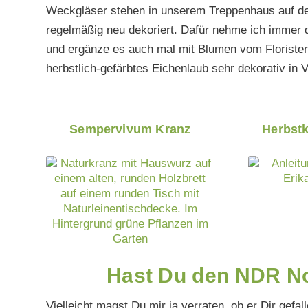
Weckgläser stehen in unserem Treppenhaus auf 
regelmäßig neu dekoriert. Dafür nehme ich immer d
und ergänze es auch mal mit Blumen vom Floristen
herbstlich-gefärbtes Eichenlaub sehr dekorativ in
Sempervivum Kranz
Herbst
Hast Du den NDR No
Vielleicht magst Du mir ja verraten, ob er Dir gef