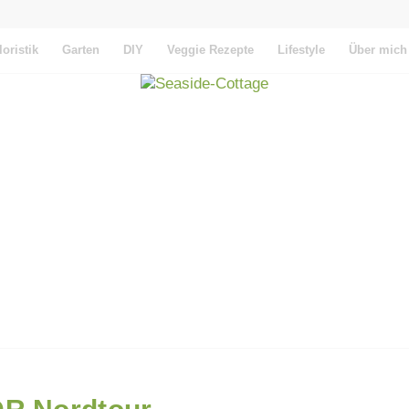
loristik
Garten
DIY
Veggie Rezepte
Lifestyle
Über mich