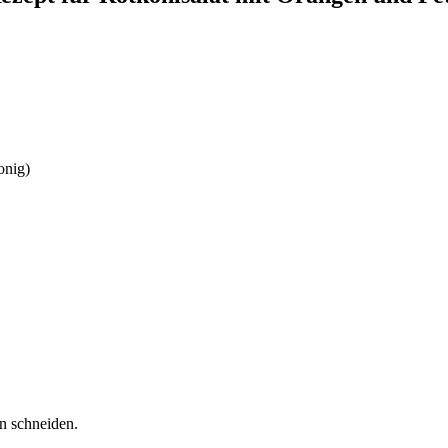
onig)
en schneiden.