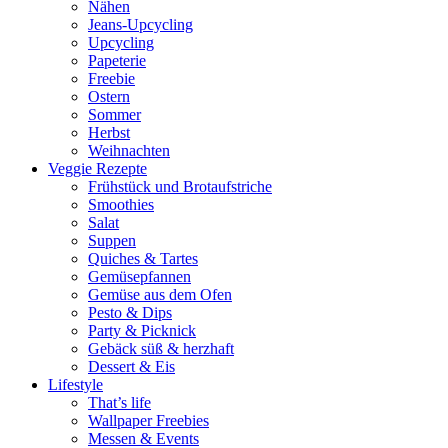
Nähen
Jeans-Upcycling
Upcycling
Papeterie
Freebie
Ostern
Sommer
Herbst
Weihnachten
Veggie Rezepte
Frühstück und Brotaufstriche
Smoothies
Salat
Suppen
Quiches & Tartes
Gemüsepfannen
Gemüse aus dem Ofen
Pesto & Dips
Party & Picknick
Gebäck süß & herzhaft
Dessert & Eis
Lifestyle
That’s life
Wallpaper Freebies
Messen & Events