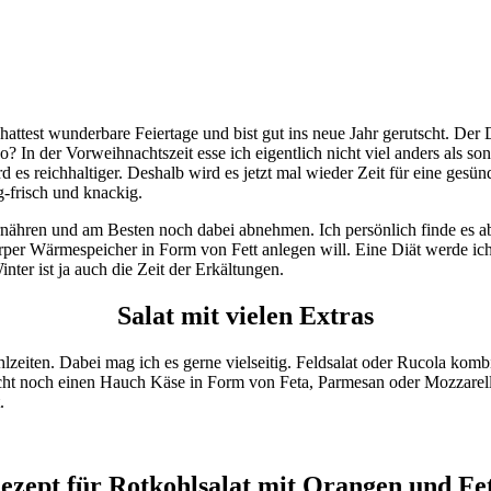
hattest wunderbare Feiertage und bist gut ins neue Jahr gerutscht. Der
so? In der Vorweihnachtszeit esse ich eigentlich nicht viel anders als 
d es reichhaltiger. Deshalb wird es jetzt mal wieder Zeit für eine ges
g-frisch und knackig.
ernähren und am Besten noch dabei abnehmen. Ich persönlich finde es 
Körper Wärmespeicher in Form von Fett anlegen will. Eine Diät werde i
nter ist ja auch die Zeit der Erkältungen.
Salat mit vielen Extras
hlzeiten. Dabei mag ich es gerne vielseitig. Feldsalat oder Rucola ko
icht noch einen Hauch Käse in Form von Feta, Parmesan oder Mozzarel
.
ezept für Rotkohlsalat mit Orangen und Fe