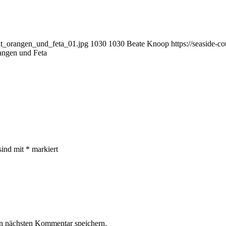
mit_orangen_und_feta_01.jpg
1030
1030
Beate Knoop
https://seaside-
angen und Feta
sind mit
*
markiert
n nächsten Kommentar speichern.