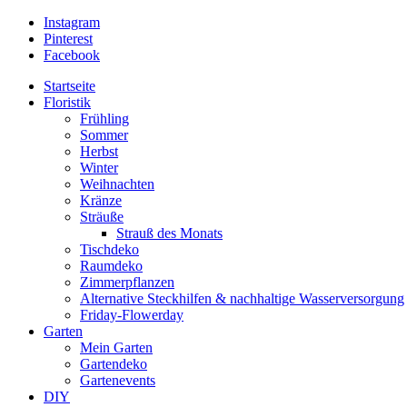
Instagram
Pinterest
Facebook
Startseite
Floristik
Frühling
Sommer
Herbst
Winter
Weihnachten
Kränze
Sträuße
Strauß des Monats
Tischdeko
Raumdeko
Zimmerpflanzen
Alternative Steckhilfen & nachhaltige Wasserversorgung
Friday-Flowerday
Garten
Mein Garten
Gartendeko
Gartenevents
DIY