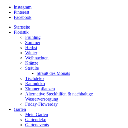
Instagram
Pinterest
Facebook
Startseite
Floristik
Frühling
Sommer
Herbst
Winter
Weihnachten
Kränze
Sträuße
Strauß des Monats
Tischdeko
Raumdeko
Zimmerpflanzen
Alternative Steckhilfen & nachhaltige
Wasserversorgung
Friday-Flowerday
Garten
Mein Garten
Gartendeko
Gartenevents