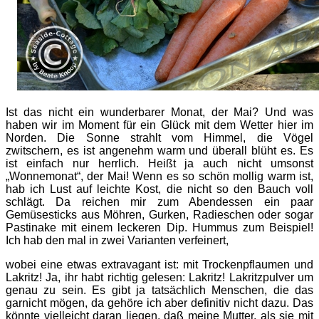
Ist das nicht ein wunderbarer Monat, der Mai? Und was
haben wir im Moment für ein Glück mit dem Wetter hier im
Norden. Die Sonne strahlt vom Himmel, die Vögel
zwitschern, es ist angenehm warm und überall blüht es. Es
ist einfach nur herrlich. Heißt ja auch nicht umsonst
„Wonnemonat“, der Mai! Wenn es so schön mollig warm ist,
hab ich Lust auf leichte Kost, die nicht so den Bauch voll
schlägt. Da reichen mir zum Abendessen ein paar
Gemüsesticks aus Möhren, Gurken, Radieschen oder sogar
Pastinake mit einem leckeren Dip. Hummus zum Beispiel!
Ich hab den mal in zwei Varianten verfeinert,
wobei eine etwas extravagant ist: mit Trockenpflaumen und
Lakritz! Ja, ihr habt richtig gelesen: Lakritz! Lakritzpulver um
genau zu sein. Es gibt ja tatsächlich Menschen, die das
garnicht mögen, da gehöre ich aber definitiv nicht dazu. Das
könnte vielleicht daran liegen, daß meine Mutter, als sie mit