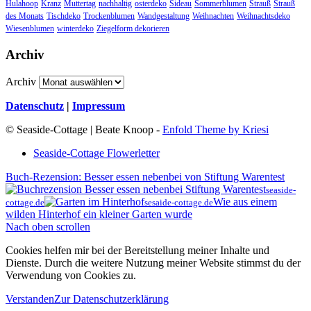
Hulahoop
Kranz
Muttertag
nachhaltig
osterdeko
Sideau
Sommerblumen
Strauß
Strauß
des Monats
Tischdeko
Trockenblumen
Wandgestaltung
Weihnachten
Weihnachtsdeko
Wiesenblumen
winterdeko
Ziegelform dekorieren
Archiv
Archiv
Datenschutz
|
Impressum
© Seaside-Cottage | Beate Knoop -
Enfold Theme by Kriesi
Seaside-Cottage Flowerletter
Buch-Rezension: Besser essen nebenbei von Stiftung Warentest
seaside-
Wie aus einem
cottage.de
sesaide-cottage.de
wilden Hinterhof ein kleiner Garten wurde
Nach oben scrollen
Cookies helfen mir bei der Bereitstellung meiner Inhalte und
Dienste. Durch die weitere Nutzung meiner Website stimmst du der
Verwendung von Cookies zu.
Verstanden
Zur Datenschutzerklärung