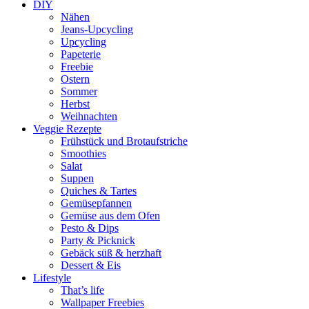
DIY
Nähen
Jeans-Upcycling
Upcycling
Papeterie
Freebie
Ostern
Sommer
Herbst
Weihnachten
Veggie Rezepte
Frühstück und Brotaufstriche
Smoothies
Salat
Suppen
Quiches & Tartes
Gemüsepfannen
Gemüse aus dem Ofen
Pesto & Dips
Party & Picknick
Gebäck süß & herzhaft
Dessert & Eis
Lifestyle
That’s life
Wallpaper Freebies