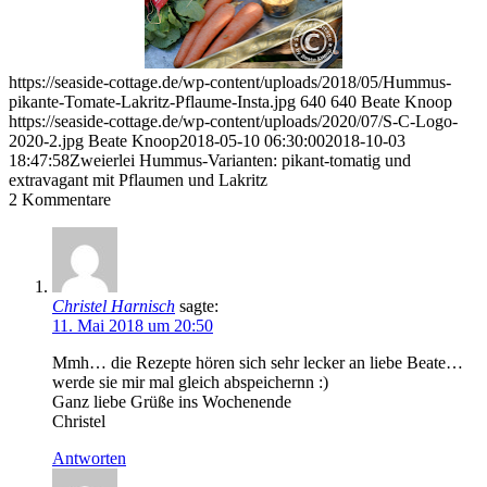
https://seaside-cottage.de/wp-content/uploads/2018/05/Hummus-
pikante-Tomate-Lakritz-Pflaume-Insta.jpg
640
640
Beate Knoop
https://seaside-cottage.de/wp-content/uploads/2020/07/S-C-Logo-
2020-2.jpg
Beate Knoop
2018-05-10 06:30:00
2018-10-03
18:47:58
Zweierlei Hummus-Varianten: pikant-tomatig und
extravagant mit Pflaumen und Lakritz
2
Kommentare
Christel Harnisch
sagte:
11. Mai 2018 um 20:50
Mmh… die Rezepte hören sich sehr lecker an liebe Beate…
werde sie mir mal gleich abspeichernn :)
Ganz liebe Grüße ins Wochenende
Christel
Antworten