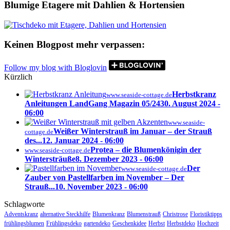
Blumige Etagere mit Dahlien & Hortensien
Keinen Blogpost mehr verpassen:
Follow my blog with Bloglovin
Kürzlich
Herbstkranz
www.seaside-cottage.de
Anleitungen LandGang Magazin 05/24
30. August 2024 -
06:00
www.seaside-
Weißer Winterstrauß im Januar – der Strauß
cottage.de
des...
12. Januar 2024 - 06:00
Protea – die Blumenkönigin der
www.seaside-cottage.de
Wintersträuße
8. Dezember 2023 - 06:00
Der
www.seaside-cottage.de
Zauber von Pastellfarben im November – Der
Strauß...
10. November 2023 - 06:00
Schlagworte
Adventskranz
alternative Steckhilfe
Blumenkranz
Blumenstrauß
Christrose
Floristiktipps
frühlingsblumen
Frühlingsdeko
gartendeko
Geschenkidee
Herbst
Herbstdeko
Hochzeit