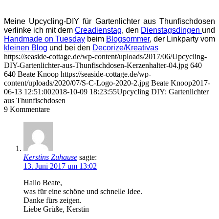
Meine Upcycling-DIY für Gartenlichter aus Thunfischdosen
verlinke ich mit dem
Creadienstag
, den
Dienstagsdingen
und
Handmade on Tuesday
beim
Blogsommer
, der Linkparty vom
kleinen Blog
und bei den
Decorize/Kreativas
https://seaside-cottage.de/wp-content/uploads/2017/06/Upcycling-
DIY-Gartenlichter-aus-Thunfischdosen-Kerzenhalter-04.jpg
640
640
Beate Knoop
https://seaside-cottage.de/wp-
content/uploads/2020/07/S-C-Logo-2020-2.jpg
Beate Knoop
2017-
06-13 12:51:00
2018-10-09 18:23:55
Upcycling DIY: Gartenlichter
aus Thunfischdosen
9
Kommentare
Kerstins Zuhause
sagte:
13. Juni 2017 um 13:02
Hallo Beate,
was für eine schöne und schnelle Idee.
Danke fürs zeigen.
Liebe Grüße, Kerstin