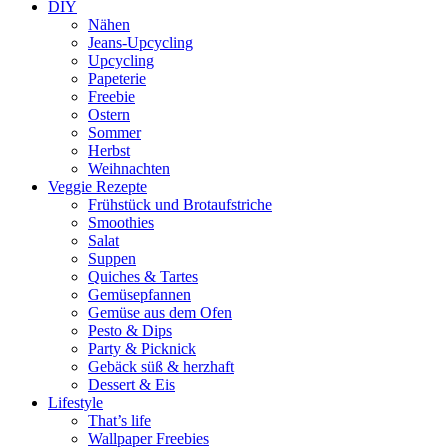
DIY
Nähen
Jeans-Upcycling
Upcycling
Papeterie
Freebie
Ostern
Sommer
Herbst
Weihnachten
Veggie Rezepte
Frühstück und Brotaufstriche
Smoothies
Salat
Suppen
Quiches & Tartes
Gemüsepfannen
Gemüse aus dem Ofen
Pesto & Dips
Party & Picknick
Gebäck süß & herzhaft
Dessert & Eis
Lifestyle
That’s life
Wallpaper Freebies