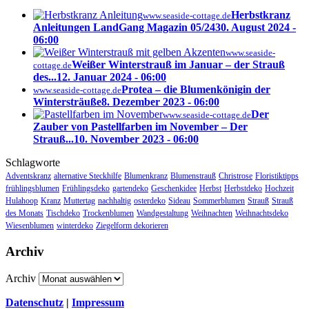
Herbstkranz
www.seaside-cottage.de
Anleitungen LandGang Magazin 05/24
30. August 2024 -
06:00
www.seaside-
Weißer Winterstrauß im Januar – der Strauß
cottage.de
des...
12. Januar 2024 - 06:00
Protea – die Blumenkönigin der
www.seaside-cottage.de
Wintersträuße
8. Dezember 2023 - 06:00
Der
www.seaside-cottage.de
Zauber von Pastellfarben im November – Der
Strauß...
10. November 2023 - 06:00
Schlagworte
Adventskranz
alternative Steckhilfe
Blumenkranz
Blumenstrauß
Christrose
Floristiktipps
frühlingsblumen
Frühlingsdeko
gartendeko
Geschenkidee
Herbst
Herbstdeko
Hochzeit
Hulahoop
Kranz
Muttertag
nachhaltig
osterdeko
Sideau
Sommerblumen
Strauß
Strauß
des Monats
Tischdeko
Trockenblumen
Wandgestaltung
Weihnachten
Weihnachtsdeko
Wiesenblumen
winterdeko
Ziegelform dekorieren
Archiv
Archiv
Datenschutz
|
Impressum