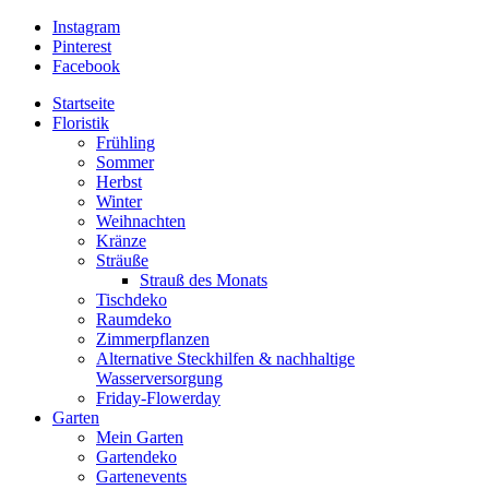
Instagram
Pinterest
Facebook
Startseite
Floristik
Frühling
Sommer
Herbst
Winter
Weihnachten
Kränze
Sträuße
Strauß des Monats
Tischdeko
Raumdeko
Zimmerpflanzen
Alternative Steckhilfen & nachhaltige
Wasserversorgung
Friday-Flowerday
Garten
Mein Garten
Gartendeko
Gartenevents