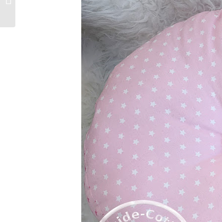
Weihnachtsschmuck
DIY aus Federn und
Perlen