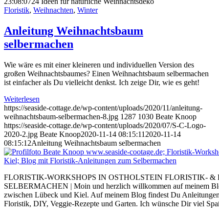
23:08:07
24 Ideen für natürliche Weihnachtsdeko
Floristik
,
Weihnachten
,
Winter
Anleitung Weihnachtsbaum
selbermachen
Wie wäre es mit einer kleineren und individuellen Version des
großen Weihnachtsbaumes? Einen Weihnachtsbaum selbermachen
ist einfacher als Du vielleicht denkst. Ich zeige Dir, wie es geht!
Weiterlesen
https://seaside-cottage.de/wp-content/uploads/2020/11/anleitung-
weihnachtsbaum-selbermachen-8.jpg
1287
1030
Beate Knoop
https://seaside-cottage.de/wp-content/uploads/2020/07/S-C-Logo-
2020-2.jpg
Beate Knoop
2020-11-14 08:15:11
2020-11-14
08:15:12
Anleitung Weihnachtsbaum selbermachen
FLORISTIK-WORKSHOPS IN OSTHOLSTEIN FLORISTIK- &
SELBERMACHEN | Moin und herzlich willkommen auf meinem Blog. I
zwischen Lübeck und Kiel. Auf meinem Blog findest Du Anleitung
Floristik, DIY, Veggie-Rezepte und Garten. Ich wünsche Dir viel Sp