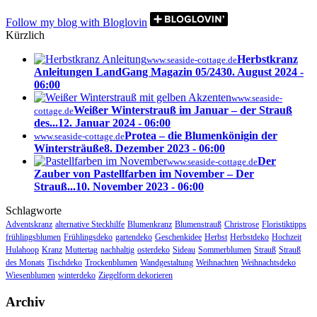
Follow my blog with Bloglovin
Kürzlich
Herbstkranz
www.seaside-cottage.de
Anleitungen LandGang Magazin 05/24
30. August 2024 -
06:00
www.seaside-
Weißer Winterstrauß im Januar – der Strauß
cottage.de
des...
12. Januar 2024 - 06:00
Protea – die Blumenkönigin der
www.seaside-cottage.de
Wintersträuße
8. Dezember 2023 - 06:00
Der
www.seaside-cottage.de
Zauber von Pastellfarben im November – Der
Strauß...
10. November 2023 - 06:00
Schlagworte
Adventskranz
alternative Steckhilfe
Blumenkranz
Blumenstrauß
Christrose
Floristiktipps
frühlingsblumen
Frühlingsdeko
gartendeko
Geschenkidee
Herbst
Herbstdeko
Hochzeit
Hulahoop
Kranz
Muttertag
nachhaltig
osterdeko
Sideau
Sommerblumen
Strauß
Strauß
des Monats
Tischdeko
Trockenblumen
Wandgestaltung
Weihnachten
Weihnachtsdeko
Wiesenblumen
winterdeko
Ziegelform dekorieren
Archiv