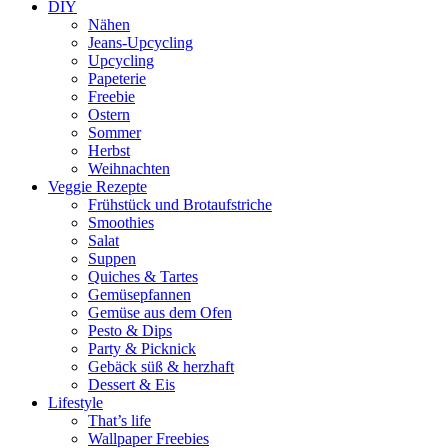
DIY
Nähen
Jeans-Upcycling
Upcycling
Papeterie
Freebie
Ostern
Sommer
Herbst
Weihnachten
Veggie Rezepte
Frühstück und Brotaufstriche
Smoothies
Salat
Suppen
Quiches & Tartes
Gemüsepfannen
Gemüse aus dem Ofen
Pesto & Dips
Party & Picknick
Gebäck süß & herzhaft
Dessert & Eis
Lifestyle
That’s life
Wallpaper Freebies