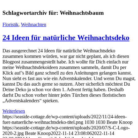
Schlagwortarchiv für:
Weihnachtsbaum
Floristik
,
Weihnachten
24 Ideen für natürliche Weihnachtsdeko
Das ausgerechnet 24 Ideen für natürliche Weihnachtsdeko
zusammen kommen würden, war gar nicht geplant, als ich diesen
Blogpost zusammengestellt habe. Ich wollte für Dich einfach nur
meine Weihnachtsdekoideen zusammen sammeln, damit Du per
Klick auf’s Bild ganz schnell zu den Anleitungen gelangen kannst.
Nun sieht es fast aus wie ein Adventskalender. Und wenn Du magst,
kannst Du das auch gerne so nutzen. Aber sicherlich möchtest Du
Deine Deko ja schon vor dem 1. Advent fertig haben. Deshalb
darfst Du schon vorher hinter jedes Türchen dieses floristischen
„Adventskalenders“ spieken.
Weiterlesen
https://seaside-cottage.de/wp-content/uploads/2022/11/24-ideen-
fuer-natuerliche-weihnachtsdeko-titel.png
1030
1030
Beate Knoop
https://seaside-cottage.de/wp-content/uploads/2020/07/S-C-Logo-
2020-2.jpg
Beate Knoop
2022-11-14 23:08:06
2022-11-14