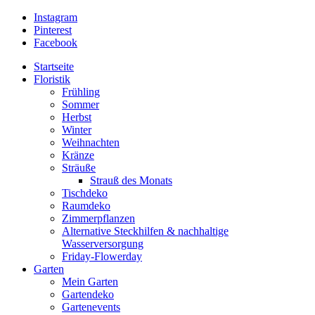
Instagram
Pinterest
Facebook
Startseite
Floristik
Frühling
Sommer
Herbst
Winter
Weihnachten
Kränze
Sträuße
Strauß des Monats
Tischdeko
Raumdeko
Zimmerpflanzen
Alternative Steckhilfen & nachhaltige
Wasserversorgung
Friday-Flowerday
Garten
Mein Garten
Gartendeko
Gartenevents