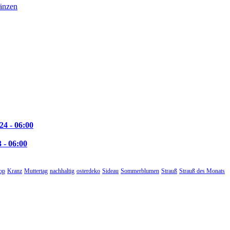
24 - 06:00
 - 06:00
op
Kranz
Muttertag
nachhaltig
osterdeko
Sideau
Sommerblumen
Strauß
Strauß des Monats