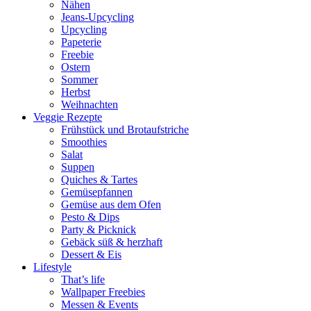
Nähen
Jeans-Upcycling
Upcycling
Papeterie
Freebie
Ostern
Sommer
Herbst
Weihnachten
Veggie Rezepte
Frühstück und Brotaufstriche
Smoothies
Salat
Suppen
Quiches & Tartes
Gemüsepfannen
Gemüse aus dem Ofen
Pesto & Dips
Party & Picknick
Gebäck süß & herzhaft
Dessert & Eis
Lifestyle
That’s life
Wallpaper Freebies
Messen & Events