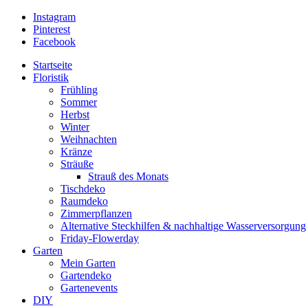
Instagram
Pinterest
Facebook
Startseite
Floristik
Frühling
Sommer
Herbst
Winter
Weihnachten
Kränze
Sträuße
Strauß des Monats
Tischdeko
Raumdeko
Zimmerpflanzen
Alternative Steckhilfen & nachhaltige Wasserversorgung
Friday-Flowerday
Garten
Mein Garten
Gartendeko
Gartenevents
DIY