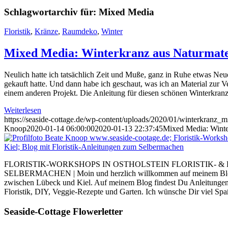
Schlagwortarchiv für:
Mixed Media
Floristik
,
Kränze
,
Raumdeko
,
Winter
Mixed Media: Winterkranz aus Naturmater
Neulich hatte ich tatsächlich Zeit und Muße, ganz in Ruhe etwas Neue
gekauft hatte. Und dann habe ich geschaut, was ich an Material zur
einem anderen Projekt. Die Anleitung für diesen schönen Winterkranz 
Weiterlesen
https://seaside-cottage.de/wp-content/uploads/2020/01/winterkranz_
Knoop
2020-01-14 06:00:00
2020-01-13 22:37:45
Mixed Media: Winter
FLORISTIK-WORKSHOPS IN OSTHOLSTEIN FLORISTIK- &
SELBERMACHEN | Moin und herzlich willkommen auf meinem Blog. I
zwischen Lübeck und Kiel. Auf meinem Blog findest Du Anleitung
Floristik, DIY, Veggie-Rezepte und Garten. Ich wünsche Dir viel Sp
Seaside-Cottage Flowerletter