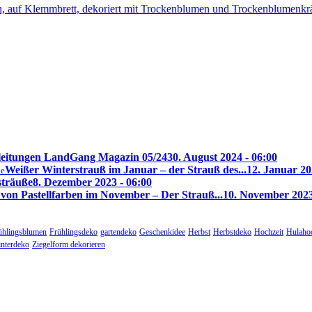
leitungen LandGang Magazin 05/24
30. August 2024 - 06:00
Weißer Winterstrauß im Januar – der Strauß des...
12. Januar 20
de
sträuße
8. Dezember 2023 - 06:00
von Pastellfarben im November – Der Strauß...
10. November 2023
ühlingsblumen
Frühlingsdeko
gartendeko
Geschenkidee
Herbst
Herbstdeko
Hochzeit
Hulaho
nterdeko
Ziegelform dekorieren