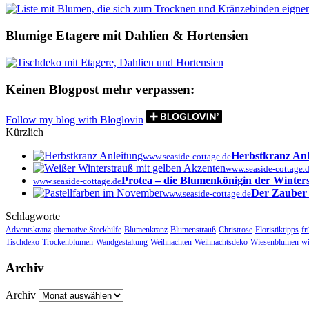
Blumige Etagere mit Dahlien & Hortensien
Keinen Blogpost mehr verpassen:
Follow my blog with Bloglovin
Kürzlich
Herbstkranz An
www.seaside-cottage.de
www.seaside-cottage.
Protea – die Blumenkönigin der Winter
www.seaside-cottage.de
Der Zauber 
www.seaside-cottage.de
Schlagworte
Adventskranz
alternative Steckhilfe
Blumenkranz
Blumenstrauß
Christrose
Floristiktipps
fr
Tischdeko
Trockenblumen
Wandgestaltung
Weihnachten
Weihnachtsdeko
Wiesenblumen
wi
Archiv
Archiv