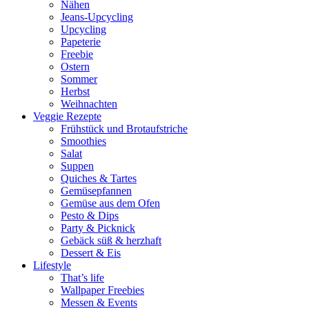
Nähen
Jeans-Upcycling
Upcycling
Papeterie
Freebie
Ostern
Sommer
Herbst
Weihnachten
Veggie Rezepte
Frühstück und Brotaufstriche
Smoothies
Salat
Suppen
Quiches & Tartes
Gemüsepfannen
Gemüse aus dem Ofen
Pesto & Dips
Party & Picknick
Gebäck süß & herzhaft
Dessert & Eis
Lifestyle
That’s life
Wallpaper Freebies
Messen & Events