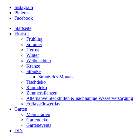
Instagram
Pinterest
Facebook
Startseite
Floristik
Frühling
Sommer
Herbst
Winter
Weihnachten
Kränze
Sträuße
Strauß des Monats
Tischdeko
Raumdeko
Zimmerpflanzen
Alternative Steckhilfen & nachhaltige Wasserversorgung
Friday-Flowerday
Garten
Mein Garten
Gartendeko
Gartenevents
DIY