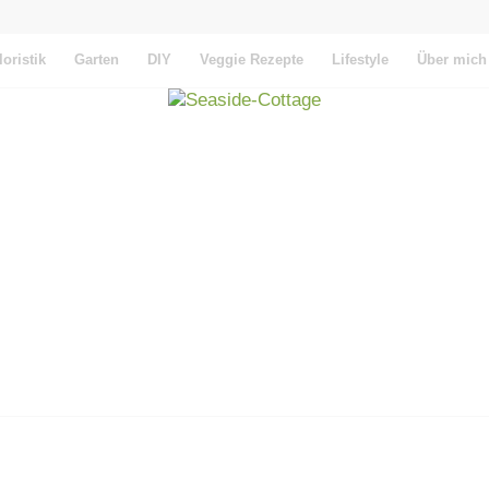
loristik
Garten
DIY
Veggie Rezepte
Lifestyle
Über mich