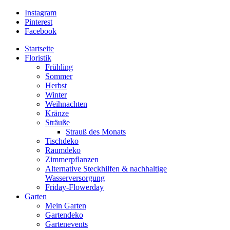
Instagram
Pinterest
Facebook
Startseite
Floristik
Frühling
Sommer
Herbst
Winter
Weihnachten
Kränze
Sträuße
Strauß des Monats
Tischdeko
Raumdeko
Zimmerpflanzen
Alternative Steckhilfen & nachhaltige
Wasserversorgung
Friday-Flowerday
Garten
Mein Garten
Gartendeko
Gartenevents