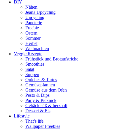
DIY
Nähen
Jeans-Upcycling
Upcycling
Papeterie
Freebie
Ostern
Sommer
Herbst
Weihnachten
Veggie Rezepte
Frühstück und Brotaufstriche
Smoothies
Salat
Suppen
Quiches & Tartes
Gemüsepfannen
Gemüse aus dem Ofen
Pesto & Dips
Party & Picknick
Gebäck süß & herzhaft
Dessert & Eis
Lifestyle
That’s life
Wallpaper Freebies