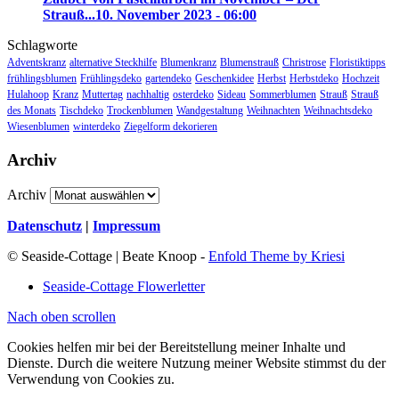
Strauß...
10. November 2023 - 06:00
Schlagworte
Adventskranz
alternative Steckhilfe
Blumenkranz
Blumenstrauß
Christrose
Floristiktipps
frühlingsblumen
Frühlingsdeko
gartendeko
Geschenkidee
Herbst
Herbstdeko
Hochzeit
Hulahoop
Kranz
Muttertag
nachhaltig
osterdeko
Sideau
Sommerblumen
Strauß
Strauß
des Monats
Tischdeko
Trockenblumen
Wandgestaltung
Weihnachten
Weihnachtsdeko
Wiesenblumen
winterdeko
Ziegelform dekorieren
Archiv
Archiv
Datenschutz
|
Impressum
© Seaside-Cottage | Beate Knoop -
Enfold Theme by Kriesi
Seaside-Cottage Flowerletter
Nach oben scrollen
Cookies helfen mir bei der Bereitstellung meiner Inhalte und
Dienste. Durch die weitere Nutzung meiner Website stimmst du der
Verwendung von Cookies zu.