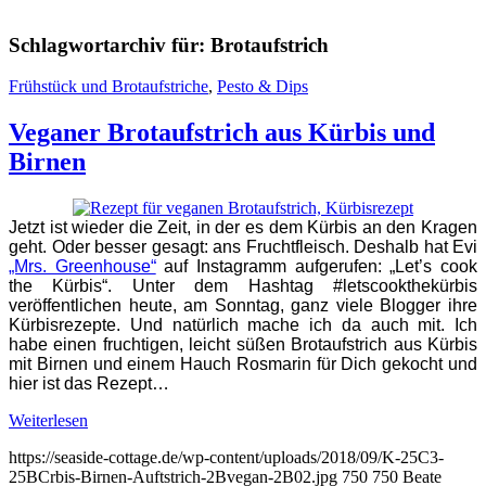
Schlagwortarchiv für:
Brotaufstrich
Frühstück und Brotaufstriche
,
Pesto & Dips
Veganer Brotaufstrich aus Kürbis und
Birnen
Jetzt ist wieder die Zeit, in der es dem Kürbis an den Kragen
geht. Oder besser gesagt: ans Fruchtfleisch. Deshalb hat Evi
„Mrs. Greenhouse“
auf Instagramm aufgerufen: „Let’s cook
the Kürbis“. Unter dem Hashtag #letscookthekürbis
veröffentlichen heute, am Sonntag, ganz viele Blogger ihre
Kürbisrezepte. Und natürlich mache ich da auch mit. Ich
habe einen fruchtigen, leicht süßen Brotaufstrich aus Kürbis
mit Birnen und einem Hauch Rosmarin für Dich gekocht und
hier ist das Rezept…
Weiterlesen
https://seaside-cottage.de/wp-content/uploads/2018/09/K-25C3-
25BCrbis-Birnen-Auftstrich-2Bvegan-2B02.jpg
750
750
Beate