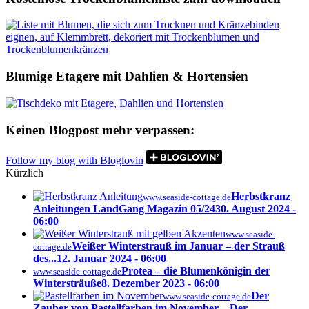
Blumige Etagere mit Dahlien & Hortensien
Keinen Blogpost mehr verpassen:
Follow my blog with Bloglovin
Kürzlich
Herbstkranz
www.seaside-cottage.de
Anleitungen LandGang Magazin 05/24
30. August 2024 -
06:00
www.seaside-
Weißer Winterstrauß im Januar – der Strauß
cottage.de
des...
12. Januar 2024 - 06:00
Protea – die Blumenkönigin der
www.seaside-cottage.de
Wintersträuße
8. Dezember 2023 - 06:00
Der
www.seaside-cottage.de
Zauber von Pastellfarben im November – Der