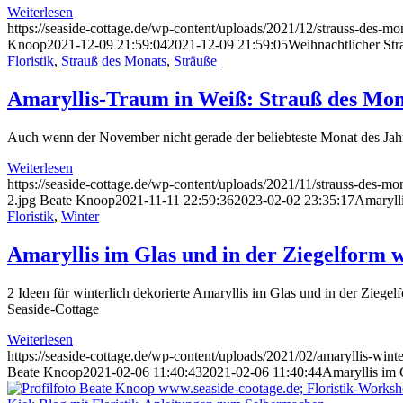
Weiterlesen
https://seaside-cottage.de/wp-content/uploads/2021/12/strauss-des-
Knoop
2021-12-09 21:59:04
2021-12-09 21:59:05
Weihnachtlicher St
Floristik
,
Strauß des Monats
,
Sträuße
Amaryllis-Traum in Weiß: Strauß des Mo
Auch wenn der November nicht gerade der beliebteste Monat des Jahre
Weiterlesen
https://seaside-cottage.de/wp-content/uploads/2021/11/strauss-des-mo
2.jpg
Beate Knoop
2021-11-11 22:59:36
2023-02-02 23:35:17
Amaryll
Floristik
,
Winter
Amaryllis im Glas und in der Ziegelform w
2 Ideen für winterlich dekorierte Amaryllis im Glas und in der Zieg
Seaside-Cottage
Weiterlesen
https://seaside-cottage.de/wp-content/uploads/2021/02/amaryllis-winter
Beate Knoop
2021-02-06 11:40:43
2021-02-06 11:40:44
Amaryllis im 