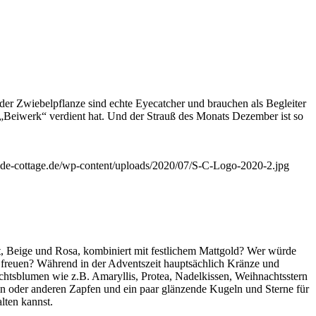
der Zwiebelpflanze sind echte Eyecatcher und brauchen als Begleiter
g „Beiwerk“ verdient hat. Und der Strauß des Monats Dezember ist so
aside-cottage.de/wp-content/uploads/2020/07/S-C-Logo-2020-2.jpg
t, Beige und Rosa, kombiniert mit festlichem Mattgold? Wer würde
 freuen? Während in der Adventszeit hauptsächlich Kränze und
htsblumen wie z.B. Amaryllis, Protea, Nadelkissen, Weihnachtsstern
in oder anderen Zapfen und ein paar glänzende Kugeln und Sterne für
lten kannst.