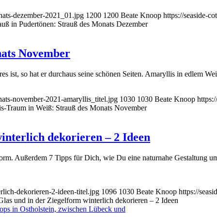
monats-dezember-2021_01.jpg
1200
1200
Beate Knoop
https://seaside-
rauß in Pudertönen: Strauß des Monats Dezember
nats November
s ist, so hat er durchaus seine schönen Seiten. Amaryllis in edlem We
nats-november-2021-amaryllis_titel.jpg
1030
1030
Beate Knoop
https:
is-Traum in Weiß: Strauß des Monats November
interlich dekorieren – 2 Ideen
elform. Außerdem 7 Tipps für Dich, wie Du eine naturnahe Gestaltung 
lich-dekorieren-2-ideen-titel.jpg
1096
1030
Beate Knoop
https://sea
Glas und in der Ziegelform winterlich dekorieren – 2 Ideen