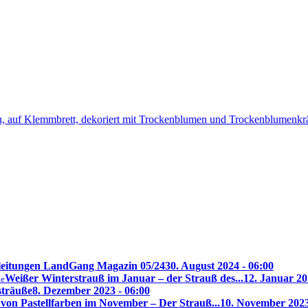
leitungen LandGang Magazin 05/24
30. August 2024 - 06:00
Weißer Winterstrauß im Januar – der Strauß des...
12. Januar 20
de
sträuße
8. Dezember 2023 - 06:00
von Pastellfarben im November – Der Strauß...
10. November 2023