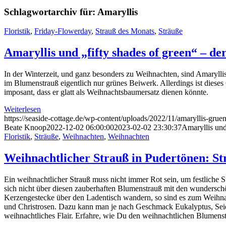
Schlagwortarchiv für:
Amaryllis
Floristik
,
Friday-Flowerday
,
Strauß des Monats
,
Sträuße
Amaryllis und „fifty shades of green“ – d
In der Winterzeit, und ganz besonders zu Weihnachten, sind Amarylli
im Blumenstrauß eigentlich nur grünes Beiwerk. Allerdings ist diese
imposant, dass er glatt als Weihnachtsbaumersatz dienen könnte.
Weiterlesen
https://seaside-cottage.de/wp-content/uploads/2022/11/amaryllis-grue
Beate Knoop
2022-12-02 06:00:00
2023-02-02 23:30:37
Amaryllis und
Floristik
,
Sträuße
,
Weihnachten
,
Weihnachten
Weihnachtlicher Strauß in Pudertönen: S
Ein weihnachtlicher Strauß muss nicht immer Rot sein, um festliche
sich nicht über diesen zauberhaften Blumenstrauß mit den wundersch
Kerzengestecke über den Ladentisch wandern, so sind es zum Weihnac
und Christrosen. Dazu kann man je nach Geschmack Eukalyptus, Seide
weihnachtliches Flair. Erfahre, wie Du den weihnachtlichen Blumenstr