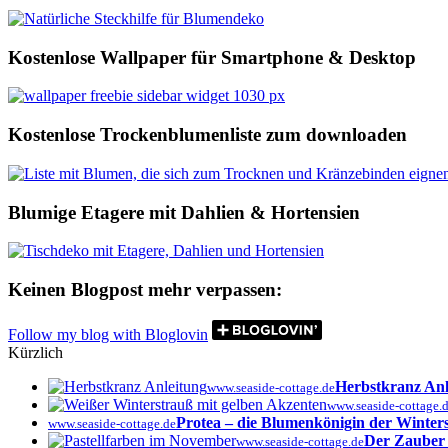
Kostenlose Wallpaper für Smartphone & Desktop
Kostenlose Trockenblumenliste zum downloaden
Blumige Etagere mit Dahlien & Hortensien
Keinen Blogpost mehr verpassen:
Follow my blog with Bloglovin
Kürzlich
Herbstkranz An
www.seaside-cottage.de
www.seaside-cottage.
Protea – die Blumenkönigin der Winter
www.seaside-cottage.de
Der Zauber 
www.seaside-cottage.de