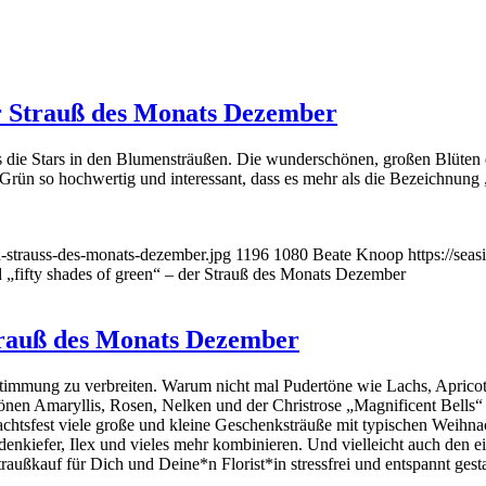
er Strauß des Monats Dezember
s die Stars in den Blumensträußen. Die wunderschönen, großen Blüten 
s Grün so hochwertig und interessant, dass es mehr als die Bezeichnun
n-strauss-des-monats-dezember.jpg
1196
1080
Beate Knoop
https://se
 „fifty shades of green“ – der Strauß des Monats Dezember
trauß des Monats Dezember
 Stimmung zu verbreiten. Warum nicht mal Pudertöne wie Lachs, Aprico
önen Amaryllis, Rosen, Nelken und der Christrose „Magnificent Bells“
htsfest viele große und kleine Geschenksträuße mit typischen Weihnac
nkiefer, Ilex und vieles mehr kombinieren. Und vielleicht auch den e
außkauf für Dich und Deine*n Florist*in stressfrei und entspannt gesta