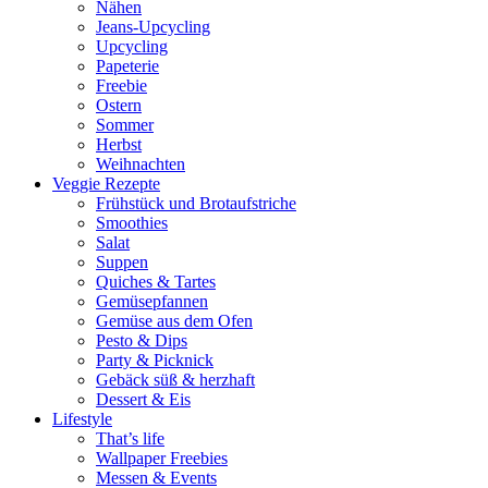
Nähen
Jeans-Upcycling
Upcycling
Papeterie
Freebie
Ostern
Sommer
Herbst
Weihnachten
Veggie Rezepte
Frühstück und Brotaufstriche
Smoothies
Salat
Suppen
Quiches & Tartes
Gemüsepfannen
Gemüse aus dem Ofen
Pesto & Dips
Party & Picknick
Gebäck süß & herzhaft
Dessert & Eis
Lifestyle
That’s life
Wallpaper Freebies
Messen & Events