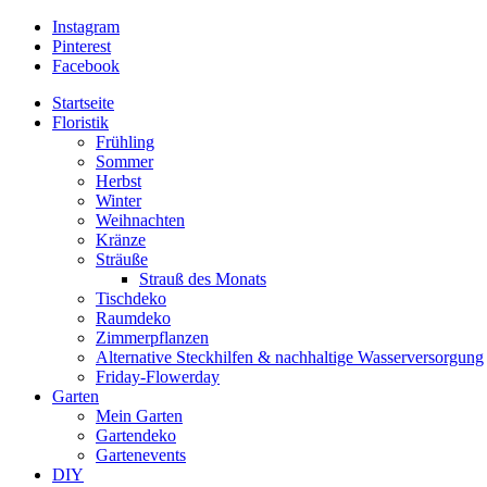
Instagram
Pinterest
Facebook
Startseite
Floristik
Frühling
Sommer
Herbst
Winter
Weihnachten
Kränze
Sträuße
Strauß des Monats
Tischdeko
Raumdeko
Zimmerpflanzen
Alternative Steckhilfen & nachhaltige Wasserversorgung
Friday-Flowerday
Garten
Mein Garten
Gartendeko
Gartenevents
DIY