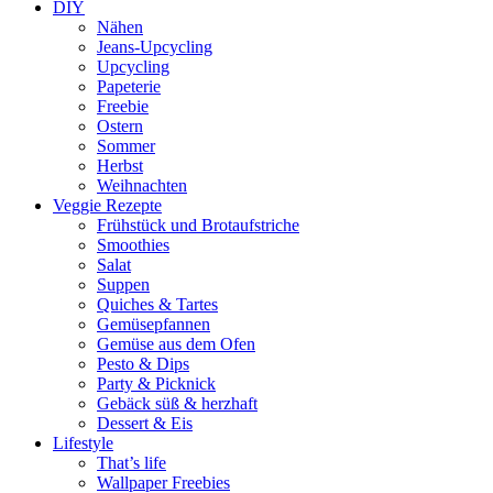
DIY
Nähen
Jeans-Upcycling
Upcycling
Papeterie
Freebie
Ostern
Sommer
Herbst
Weihnachten
Veggie Rezepte
Frühstück und Brotaufstriche
Smoothies
Salat
Suppen
Quiches & Tartes
Gemüsepfannen
Gemüse aus dem Ofen
Pesto & Dips
Party & Picknick
Gebäck süß & herzhaft
Dessert & Eis
Lifestyle
That’s life
Wallpaper Freebies