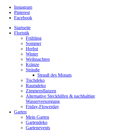
Instagram
Pinterest
Facebook
Startseite
Floristik
Frühling
Sommer
Herbst
Winter
Weihnachten
Kränze
Sträuße
Strauß des Monats
Tischdeko
Raumdeko
Zimmerpflanzen
Alternative Steckhilfen & nachhaltige
Wasserversorgung
Friday-Flowerday
Garten
Mein Garten
Gartendeko
Gartenevents