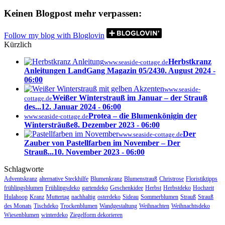
Keinen Blogpost mehr verpassen:
Follow my blog with Bloglovin
Kürzlich
Herbstkranz
www.seaside-cottage.de
Anleitungen LandGang Magazin 05/24
30. August 2024 -
06:00
www.seaside-
Weißer Winterstrauß im Januar – der Strauß
cottage.de
des...
12. Januar 2024 - 06:00
Protea – die Blumenkönigin der
www.seaside-cottage.de
Wintersträuße
8. Dezember 2023 - 06:00
Der
www.seaside-cottage.de
Zauber von Pastellfarben im November – Der
Strauß...
10. November 2023 - 06:00
Schlagworte
Adventskranz
alternative Steckhilfe
Blumenkranz
Blumenstrauß
Christrose
Floristiktipps
frühlingsblumen
Frühlingsdeko
gartendeko
Geschenkidee
Herbst
Herbstdeko
Hochzeit
Hulahoop
Kranz
Muttertag
nachhaltig
osterdeko
Sideau
Sommerblumen
Strauß
Strauß
des Monats
Tischdeko
Trockenblumen
Wandgestaltung
Weihnachten
Weihnachtsdeko
Wiesenblumen
winterdeko
Ziegelform dekorieren