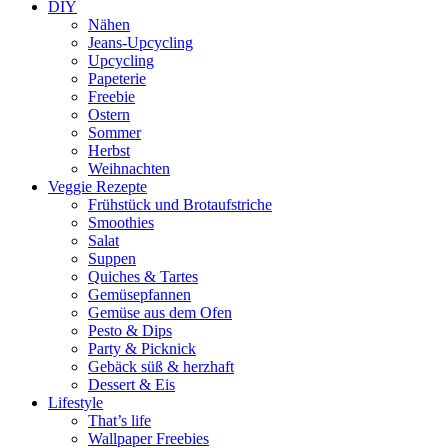
DIY
Nähen
Jeans-Upcycling
Upcycling
Papeterie
Freebie
Ostern
Sommer
Herbst
Weihnachten
Veggie Rezepte
Frühstück und Brotaufstriche
Smoothies
Salat
Suppen
Quiches & Tartes
Gemüsepfannen
Gemüse aus dem Ofen
Pesto & Dips
Party & Picknick
Gebäck süß & herzhaft
Dessert & Eis
Lifestyle
That’s life
Wallpaper Freebies