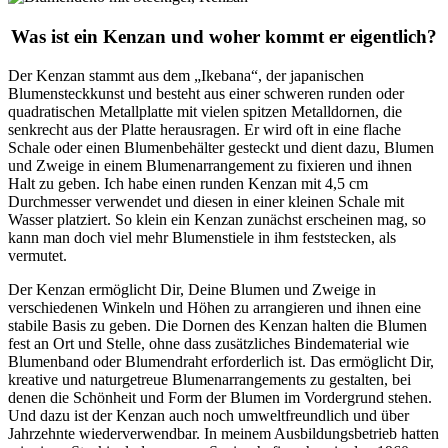
Was ist ein Kenzan und woher kommt er eigentlich?
Der Kenzan stammt aus dem „Ikebana“, der japanischen
Blumensteckkunst und besteht aus einer schweren runden oder
quadratischen Metallplatte mit vielen spitzen Metalldornen, die
senkrecht aus der Platte herausragen. Er wird oft in eine flache
Schale oder einen Blumenbehälter gesteckt und dient dazu, Blumen
und Zweige in einem Blumenarrangement zu fixieren und ihnen
Halt zu geben. Ich habe einen runden Kenzan mit
4,5
cm
Durchmesser verwendet und diesen in einer kleinen Schale mit
Wasser platziert. So klein ein Kenzan zunächst erscheinen mag, so
kann man doch viel mehr Blumenstiele in ihm feststecken, als
vermutet.
Der Kenzan ermöglicht Dir, Deine Blumen und Zweige in
verschiedenen Winkeln und Höhen zu arrangieren und ihnen eine
stabile Basis zu geben. Die Dornen des Kenzan halten die Blumen
fest an Ort und Stelle, ohne dass zusätzliches Bindematerial wie
Blumenband oder Blumendraht erforderlich ist. Das ermöglicht Dir,
kreative und naturgetreue Blumenarrangements zu gestalten, bei
denen die Schönheit und Form der Blumen im Vordergrund stehen.
Und dazu ist der Kenzan auch noch umweltfreundlich und über
Jahrzehnte wiederverwendbar. In meinem Ausbildungsbetrieb hatten