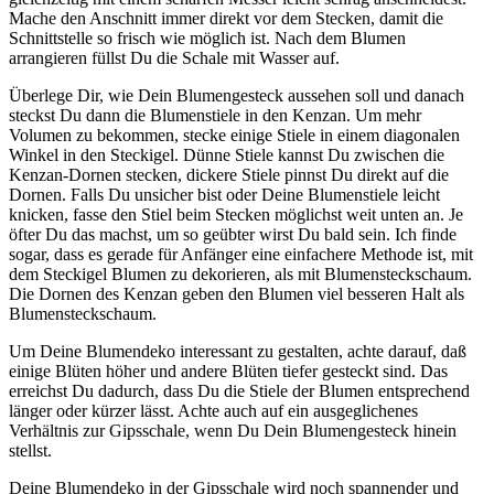
Mache den Anschnitt immer direkt vor dem Stecken, damit die
Schnittstelle so frisch wie möglich ist. Nach dem Blumen
arrangieren füllst Du die Schale mit Wasser auf.
Überlege Dir, wie Dein Blumengesteck aussehen soll und danach
steckst Du dann die Blumenstiele in den Kenzan. Um mehr
Volumen zu bekommen, stecke einige Stiele in einem diagonalen
Winkel in den Steckigel. Dünne Stiele kannst Du zwischen die
Kenzan-Dornen stecken, dickere Stiele pinnst Du direkt auf die
Dornen. Falls Du unsicher bist oder Deine Blumenstiele leicht
knicken, fasse den Stiel beim Stecken möglichst weit unten an. Je
öfter Du das machst, um so geübter wirst Du bald sein. Ich finde
sogar, dass es gerade für Anfänger eine einfachere Methode ist, mit
dem Steckigel Blumen zu dekorieren, als mit Blumensteckschaum.
Die Dornen des Kenzan geben den Blumen viel besseren Halt als
Blumensteckschaum.
Um Deine Blumendeko interessant zu gestalten, achte darauf, daß
einige Blüten höher und andere Blüten tiefer gesteckt sind. Das
erreichst Du dadurch, dass Du die Stiele der Blumen entsprechend
länger oder kürzer lässt. Achte auch auf ein ausgeglichenes
Verhältnis zur Gipsschale, wenn Du Dein Blumengesteck hinein
stellst.
Deine Blumendeko in der Gipsschale wird noch spannender und