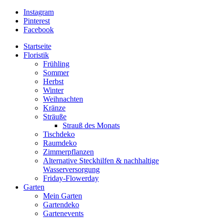
Instagram
Pinterest
Facebook
Startseite
Floristik
Frühling
Sommer
Herbst
Winter
Weihnachten
Kränze
Sträuße
Strauß des Monats
Tischdeko
Raumdeko
Zimmerpflanzen
Alternative Steckhilfen & nachhaltige
Wasserversorgung
Friday-Flowerday
Garten
Mein Garten
Gartendeko
Gartenevents