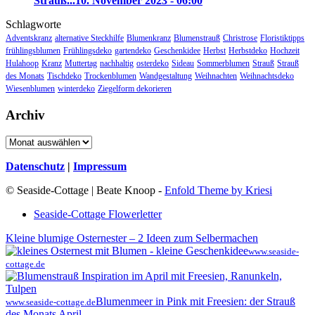
Strauß...
10. November 2023 - 06:00
Schlagworte
Adventskranz
alternative Steckhilfe
Blumenkranz
Blumenstrauß
Christrose
Floristiktipps
frühlingsblumen
Frühlingsdeko
gartendeko
Geschenkidee
Herbst
Herbstdeko
Hochzeit
Hulahoop
Kranz
Muttertag
nachhaltig
osterdeko
Sideau
Sommerblumen
Strauß
Strauß
des Monats
Tischdeko
Trockenblumen
Wandgestaltung
Weihnachten
Weihnachtsdeko
Wiesenblumen
winterdeko
Ziegelform dekorieren
Archiv
Archiv
Datenschutz
|
Impressum
© Seaside-Cottage | Beate Knoop -
Enfold Theme by Kriesi
Seaside-Cottage Flowerletter
Kleine blumige Osternester – 2 Ideen zum Selbermachen
www.seaside-
cottage.de
Blumenmeer in Pink mit Freesien: der Strauß
www.seaside-cottage.de
des Monats April