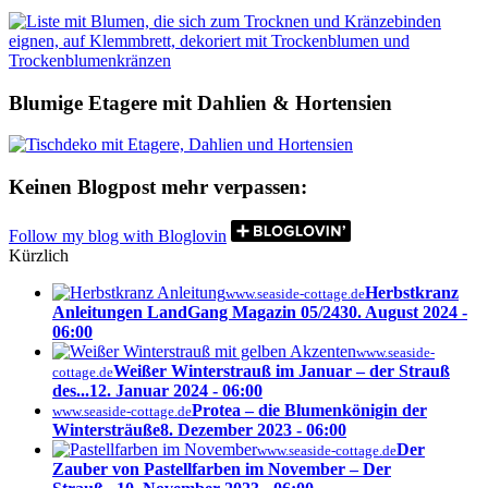
Blumige Etagere mit Dahlien & Hortensien
Keinen Blogpost mehr verpassen:
Follow my blog with Bloglovin
Kürzlich
Herbstkranz
www.seaside-cottage.de
Anleitungen LandGang Magazin 05/24
30. August 2024 -
06:00
www.seaside-
Weißer Winterstrauß im Januar – der Strauß
cottage.de
des...
12. Januar 2024 - 06:00
Protea – die Blumenkönigin der
www.seaside-cottage.de
Wintersträuße
8. Dezember 2023 - 06:00
Der
www.seaside-cottage.de
Zauber von Pastellfarben im November – Der