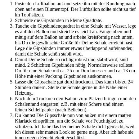
Puste den Luftballon auf und setze ihn mit der Rundung nach
oben auf einen Blumentopf. Der Luftballon sollte nicht zu tief
im Topf sitzen.
Schneide die Gipsbinden in kleine Quadrate.
Tauche ein Gipsbindenquadrat in eine Schale mit Wasser, lege
es auf den Ballon und streiche es leicht an. Fange oben und
mittig auf dem Ballon an und arbeite kreisförmig nach unten,
bis Du die gewünschte Größe für Deine Schale erreicht hast.
Lege die Gipsbinden immer etwas überlappend aufeinander,
damit die Schale schön stabil wird.
Damit Deine Schale so richtig robust und stabil wird, sind
mind. 2 Schichten Gipsbinden nötig. Normalerweise solltest
Du für eine Schale mit ca. 25 cm Durchmesser und ca. 13 cm
Höhe mit einer Packung Gipsbinden auskommen.
Lasse die Gipsschale gut durchtrocknen. Das kann bis zu 24
Stunden dauern. Stelle die Schale gerne in die Nähe einer
Heizung.
Nach dem Trocknen den Ballon zum Platzen bringen und den
Schalenrand entgraten, z.B. mit einer Schere und einem
feinen Schleifpapier (nach Belieben).
Du kannst Die Gipsschale nun von außen mit einem matten
Klarlack einsprühen, um die Schale vor Feuchtigkeit zu
schützen. Ich habe das bei meiner Schale nicht gemacht, weil
ich diesen sehr matten Look so gerne mag. Aber ich habe sie
innen gegen Feuchtigkeit geschützt.