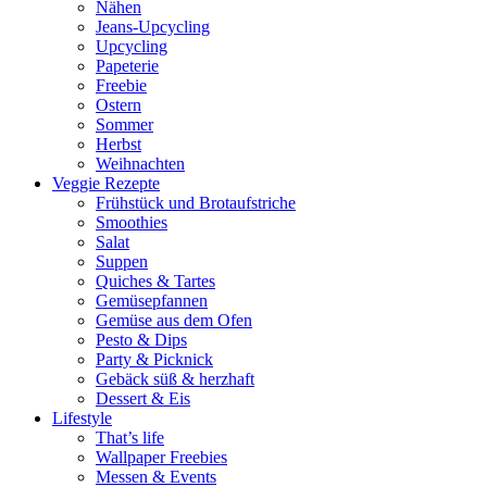
Nähen
Jeans-Upcycling
Upcycling
Papeterie
Freebie
Ostern
Sommer
Herbst
Weihnachten
Veggie Rezepte
Frühstück und Brotaufstriche
Smoothies
Salat
Suppen
Quiches & Tartes
Gemüsepfannen
Gemüse aus dem Ofen
Pesto & Dips
Party & Picknick
Gebäck süß & herzhaft
Dessert & Eis
Lifestyle
That’s life
Wallpaper Freebies
Messen & Events