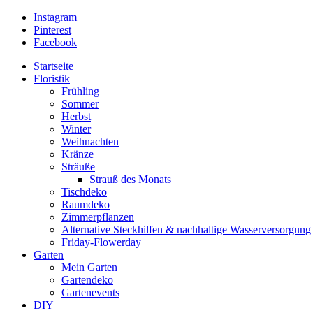
Instagram
Pinterest
Facebook
Startseite
Floristik
Frühling
Sommer
Herbst
Winter
Weihnachten
Kränze
Sträuße
Strauß des Monats
Tischdeko
Raumdeko
Zimmerpflanzen
Alternative Steckhilfen & nachhaltige Wasserversorgung
Friday-Flowerday
Garten
Mein Garten
Gartendeko
Gartenevents
DIY