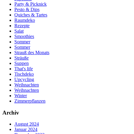
Party & Picknick
Pesto & Dips
Quiches & Tartes
Raumdeko
Rezepte
Salat
Smoothies
Sommer
Sommer
Strauß des Monats
Sträuße
Suppen
That's life
Tischdeko
Upcycling
Weihnachten
Weihnachten
Winter
Zimmerpflanzen
Archiv
August 2024
Januar 2024