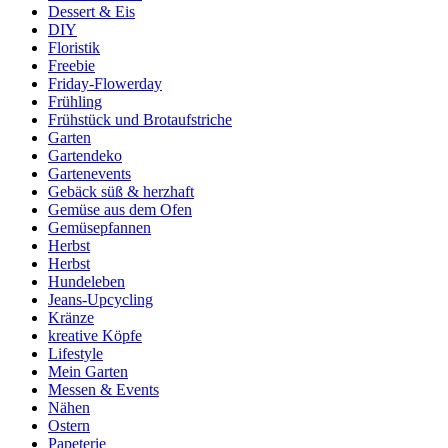
Dessert & Eis
DIY
Floristik
Freebie
Friday-Flowerday
Frühling
Frühstück und Brotaufstriche
Garten
Gartendeko
Gartenevents
Gebäck süß & herzhaft
Gemüse aus dem Ofen
Gemüsepfannen
Herbst
Herbst
Hundeleben
Jeans-Upcycling
Kränze
kreative Köpfe
Lifestyle
Mein Garten
Messen & Events
Nähen
Ostern
Papeterie