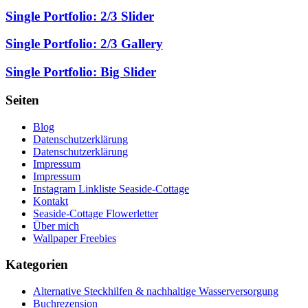
Single Portfolio: 2/3 Slider
Single Portfolio: 2/3 Gallery
Single Portfolio: Big Slider
Seiten
Blog
Datenschutzerklärung
Datenschutzerklärung
Impressum
Impressum
Instagram Linkliste Seaside-Cottage
Kontakt
Seaside-Cottage Flowerletter
Über mich
Wallpaper Freebies
Kategorien
Alternative Steckhilfen & nachhaltige Wasserversorgung
Buchrezension